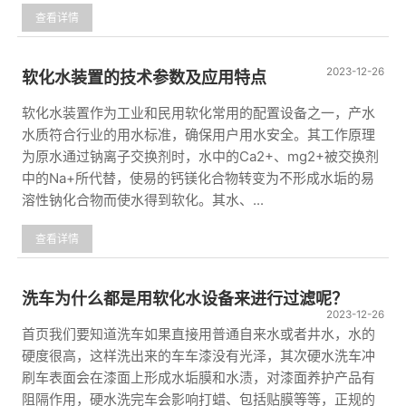
查看详情
2023-12-26
软化水装置的技术参数及应用特点
软化水装置作为工业和民用软化常用的配置设备之一，产水
水质符合行业的用水标准，确保用户用水安全。其工作原理
为原水通过钠离子交换剂时，水中的Ca2+、mg2+被交换剂
中的Na+所代替，使易的钙镁化合物转变为不形成水垢的易
溶性钠化合物而使水得到软化。其水、...
查看详情
洗车为什么都是用软化水设备来进行过滤呢？
2023-12-26
首页我们要知道洗车如果直接用普通自来水或者井水，水的
硬度很高，这样洗出来的车车漆没有光泽，其次硬水洗车冲
刷车表面会在漆面上形成水垢膜和水渍，对漆面养护产品有
阻隔作用，硬水洗完车会影响打蜡、包括贴膜等等，正规的