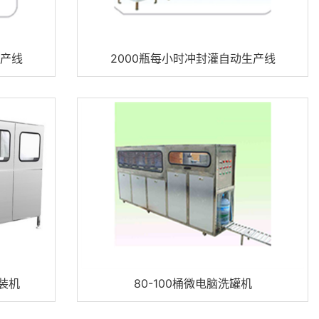
生产线
2000瓶每小时冲封灌自动生产线
灌装机
80-100桶微电脑洗罐机