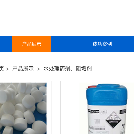
产品展示
成功案例
反渗透设备
页
>
产品展示
>
水处理药剂、阻垢剂
软化水设备
地下水除铁锰设备
桶装水罐装机系列
学校、单位直饮水供水