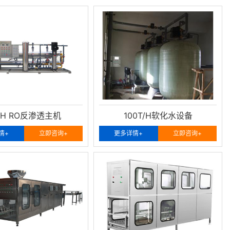
/H RO反渗透主机
100T/H软化水设备
情+
立即咨询+
更多详情+
立即咨询+